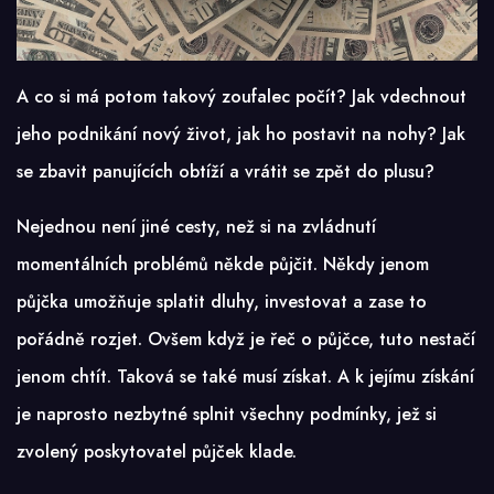
A co si má potom takový zoufalec počít? Jak vdechnout
jeho podnikání nový život, jak ho postavit na nohy? Jak
se zbavit panujících obtíží a vrátit se zpět do plusu?
Nejednou není jiné cesty, než si na zvládnutí
momentálních problémů někde půjčit. Někdy jenom
půjčka umožňuje splatit dluhy, investovat a zase to
pořádně rozjet. Ovšem když je řeč o půjčce, tuto nestačí
jenom chtít. Taková se také musí získat. A k jejímu získání
je naprosto nezbytné splnit všechny podmínky, jež si
zvolený poskytovatel půjček klade.