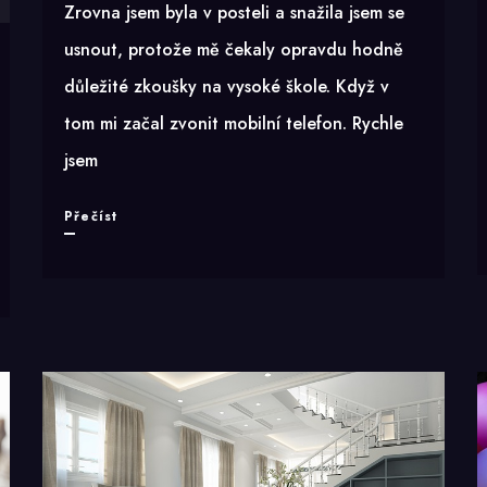
Zrovna jsem byla v posteli a snažila jsem se
usnout, protože mě čekaly opravdu hodně
důležité zkoušky na vysoké škole. Když v
tom mi začal zvonit mobilní telefon. Rychle
jsem
Deratizace
Přečíst
z
Teplic
je
super