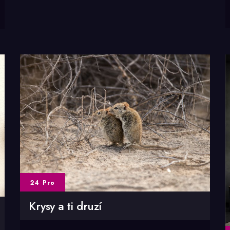
na
míru
24 Pro
Krysy a ti druzí