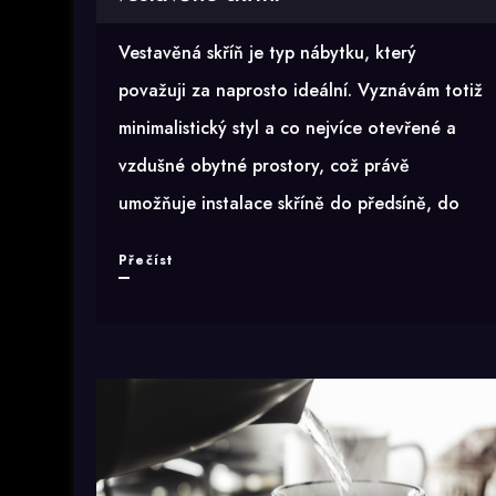
Vestavěná skříň je typ nábytku, který
považuji za naprosto ideální. Vyznávám totiž
minimalistický styl a co nejvíce otevřené a
vzdušné obytné prostory, což právě
umožňuje instalace skříně do předsíně, do
Jak
Přečíst
uspořádat
úložný
prostor
ve
vestavěné
skříni