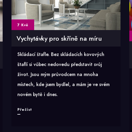
7 Kvě
Vychytávky pro skříně na míru
Skládací štafle. Bez skládacích kovových
štaflí si vůbec nedovedu představit svůj
život. Jsou mým průvodcem na mnoha
místech, kde jsem bydlel, a mám je ve svém
novém bytě i dnes.
Vychytávky
Přečíst
pro
skříně