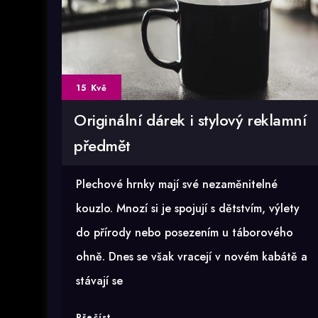
15 Kvě
Originální dárek i stylový reklamní
předmět
Plechové hrnky mají své nezaměnitelné
kouzlo. Mnozí si je spojují s dětstvím, výlety
do přírody nebo posezením u táborového
ohně. Dnes se však vracejí v novém kabátě a
stávají se
Originální
Přečíst