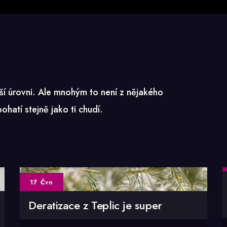
ší úrovni. Ale mnohým to není z nějakého
hatí stejně jako ti chudí.
17 Čvn
Deratizace z Teplic je super