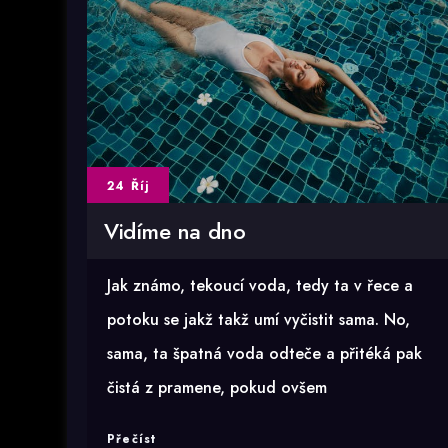
24 Říj
Vidíme na dno
Jak známo, tekoucí voda, tedy ta v řece a
potoku se jakž takž umí vyčistit sama. No,
sama, ta špatná voda odteče a přitéká pak
čistá z pramene, pokud ovšem
Vidíme
Přečíst