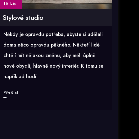
16 Lis
Stylové studio
Někdy je opravdu potřeba, abyste si udělali
doma něco opravdu pěkného. Někteří lidé
chtějí mít nějakou změnu, aby měli úplně
nové obydlí, hlavně nový interiér. K tomu se
například hodí
Stylové
Přečíst
studio