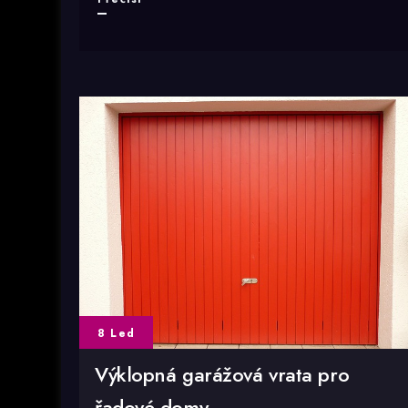
dárek
i
stylový
reklamní
předmět
8 Led
Výklopná garážová vrata pro
řadové domy