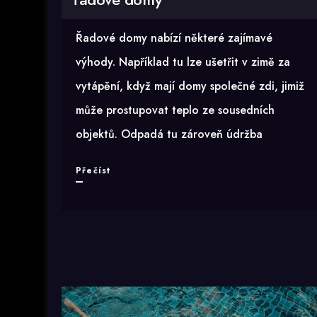
Řadové domy nabízí některé zajímavé
výhody. Například tu lze ušetřit v zimě za
vytápění, když mají domy společné zdi, jimiž
může prostupovat teplo ze sousedních
objektů. Odpadá tu zároveň údržba
Výklopná
Přečíst
garážová
vrata
pro
řadové
domy