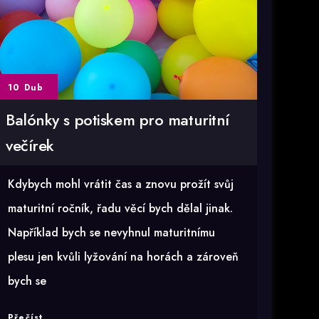
10 Dub
Balónky s potiskem pro maturitní
večírek
Kdybych mohl vrátit čas a znovu prožít svůj
maturitní ročník, řadu věcí bych dělal jinak.
Například bych se nevyhnul maturitnímu
plesu jen kvůli lyžování na horách a zároveň
bych se
Balónky
Přečíst