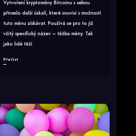
Vytvoření kryptoměny Bitcoinu s sebou
přineslo další úskalí, které souvisí s možností
tuto měnu získávat. Používá se pro to již
vžitý specifický název – těžba měny. Tak
jako lidé těží
Máte
Přečíst
zabezpečený
počítač
před
virovými
hrozbami?