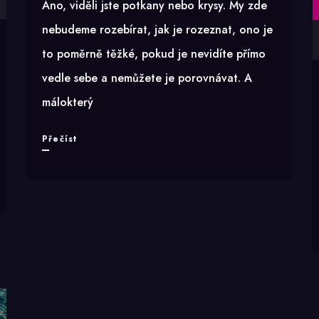
Ano, viděli jste potkany nebo krysy. My zde
nebudeme rozebírat, jak je rozeznat, ono je
to poměrně těžké, pokud je nevidíte přímo
vedle sebe a nemůžete je porovnávat. A
málokterý
Krysy
Přečíst
a
ti
druzí