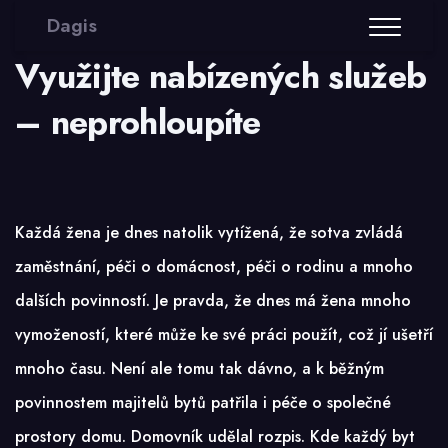
Dagis
Využijte nabízených služeb
– neprohloupíte
Každá žena je dnes natolik vytížená, že sotva zvládá
zaměstnání, péči o domácnost, péči o rodinu a mnoho
dalších povinností. Je pravda, že dnes má žena mnoho
vymožeností, které může ke své práci použít, což jí ušetří
mnoho času. Není ale tomu tak dávno, a k běžným
povinnostem majitelů bytů patřila i péče o společné
prostory domu. Domovník udělal rozpis. Kde každý byt