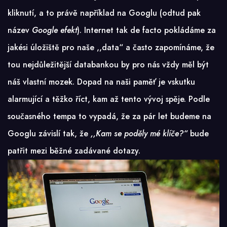
kliknutí, a to právě například na Googlu (odtud pak
název
Google efekt
). Internet tak de facto pokládáme za
jakési úložiště pro naše ,,data“ a často zapomínáme, že
tou nejdůležitější databankou by pro nás vždy měl být
náš vlastní mozek. Dopad na naši paměť je vskutku
alarmující a těžko říct, kam až tento vývoj spěje. Podle
současného tempa to vypadá, že za pár let budeme na
Googlu závislí tak, že
,,Kam se poděly mé klíče?“
bude
patřit mezi běžné zadávané dotazy.