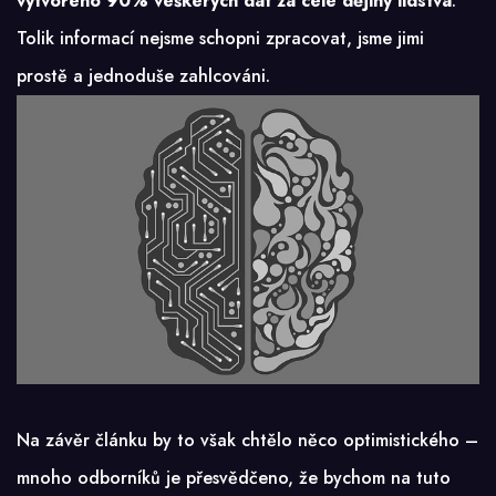
vytvořeno 90% veškerých dat za celé dějiny lidstva
.
Tolik informací nejsme schopni zpracovat, jsme jimi
prostě a jednoduše zahlcováni.
Na závěr článku by to však chtělo něco optimistického –
mnoho odborníků je přesvědčeno, že bychom na tuto