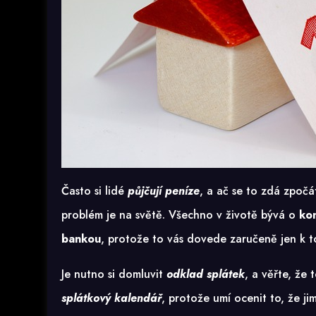
Často si lidé
půjčují peníze
, a ač se to zdá zpoč
problém je na světě. Všechno v životě bývá o
ko
bankou
, protože to vás dovede zaručeně jen k to
Je nutno si domluvit
odklad splátek
, a věřte, že
splátkový kalendář
, protože umí ocenit to, že j