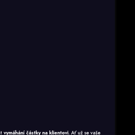
st
vymáhání částky na klientovi
. Ať už se vaše