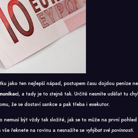
átku jako ten nejlepší nápad, postupem času dojdou peníze n
munikaci
, a tady je to stejně tak. Určitě nesmíte udělat tu ch
mu, že se dostaví sankce a pak třeba i exekutor.
 to nemusí být vždy tak složité, jak se to může na první pohl
im vše řeknete na rovinu a nesnažíte se
vyhýbat své povinnosti
.