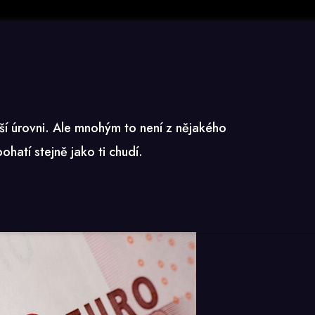
chybu
ší úrovni. Ale mnohým to není z nějakého
hatí stejně jako ti chudí.