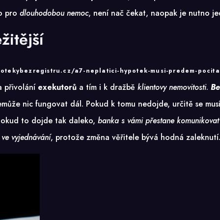
o pro
dlouhodobou nemoc
, není nač čekat, naopak je nutno j
žitější
otekybezregistru.cz/a7-neplatici-hypotek-musi-predem-pocita
a přivolání
exekutorů
a tím i k dražbě
klientovy nemovitosti
.
Be
může nic fungovat dál. Pokud k tomu nedojde, určitě se musí
okud to dojde tak daleko,
banka s vámi přestane komunikovat
 ve vyjednávání
, protože změna věřitele bývá hodná zaleknutí