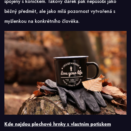
spojený s koníčkem. Takový dárek pak nepůsobí jako
běžný předmět, ale jako milá pozornost vytvořená s
myšlenkou na konkrétního člověka.
Kde najdou plechové hrnky s vlastním potiskem