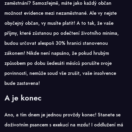
zaměstnání? Samozřejmě, máte jako každý občan
možnost evidence mezi nezaměstnané. Ale vy nejste
obyčejný občan, vy musíte platit! A to tak, že vaše
příjmy, které zůstanou po odečtení životního minima,
budou určovat alespoň 30% hranici stanovenou
zákonem! Nikde není napsáno, že pokud hrubým
způsobem po dobu šedesáti měsíců porušíte svoje
povinnosti, nemůže soud vše zrušit, vaše
insolvence
bude zastavena!
A je konec
Ano, a tím dnem je jednou provždy konec! Stanete se
doživotním psancem s exekucí na mzdu! I oddlužení má