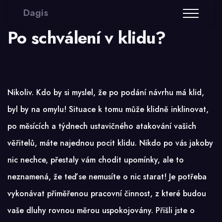
Dagis
Po schválení v klidu?
Nikoliv. Kdo by si myslel, že po podání návrhu má klid,
byl by na omylu! Situace k tomu může klidně inklinovat,
po měsících a týdnech ustavičného atakování vašich
věřitelů, máte najednou pocit klidu. Nikdo po vás jakoby
nic nechce, přestaly vám chodit upomínky, ale to
neznamená, že teď se nemusíte o nic starat! Je potřeba
vykonávat přiměřenou pracovní činnost, z které budou
vaše dluhy rovnou měrou uspokojovány. Přišli jste o