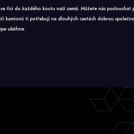
 se říci do každého koutu naší země. Můžete nás poslouchat př
iči kamionů ti potřebují na dlouhých cestách dobrou společnos
épe uběhne.