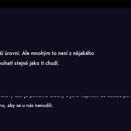
í celý den
ší úrovni. Ale mnohým to není z nějakého
hatí stejně jako ti chudí.
 celý den tam najdete něco co vás zaujme nebo pobaví. Prog
takový den je poměrně dlouhý a jeho naplnění dá docela poř
o, aby se u nás nenudili.