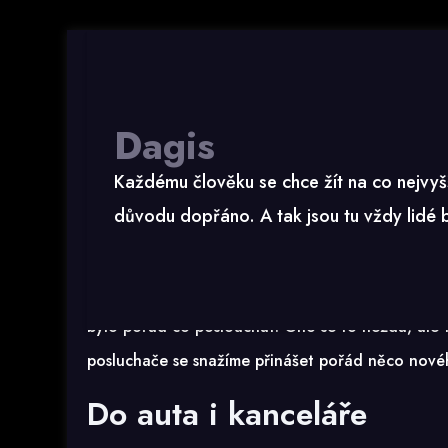
Dagis
Ranní impuls vám vydrž
Každému člověku se chce žít na co nejvyš
důvodu dopřáno. A tak jsou tu vždy lidé bo
Rozmanitost vysílání
rádia Impuls
je taková, že po
bylo pořád co poslouchat. Ono se to nezdá, ale 
posluchače se snažíme přinášet pořád něco novéh
Do auta i kanceláře