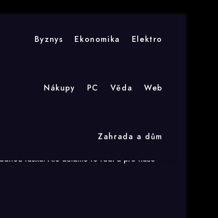
Byznys
Ekonomika
Elektro
Nákupy
PC
Věda
Web
Zahrada a dům
ramovému naplnění věnujeme velké úsilí, tak aby
ádnou fušku. Ale děláme to rádi a pro naše